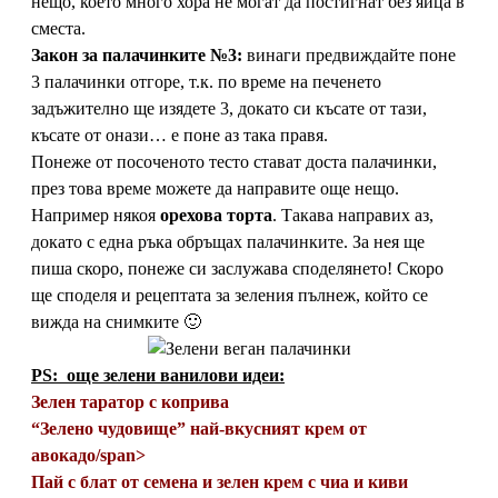
нещо, което много хора не могат да постигнат без яйца в
сместа.
Закон за палачинките №3:
винаги предвиждайте поне
3 палачинки отгоре, т.к. по време на печенето
задъжително ще изядете 3, докато си късате от тази,
късате от онази… е поне аз така правя.
Понеже от посоченото тесто стават доста палачинки,
през това време можете да направите още нещо.
Например някоя
орехова торта
. Такава направих аз,
докато с една ръка обръщах палачинките. За нея ще
пиша скоро, понеже си заслужава споделянето! Скоро
ще споделя и рецептата за зеления пълнеж, който се
вижда на снимките 🙂
PS: още зелени ванилови идеи:
Зелен таратор с коприва
“Зелено чудовище” най-вкусният крем от
авокадо/span>
Пай с блат от семена и зелен крем с чиа и киви