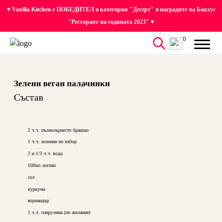
♥ Vanilla Kitchen е ПОБЕДИТЕЛ в категория "Десерт" в наградите на Бакхус
"Ресторант на годината 2023" ♥
0
Зелени веган палачинки
Състав
2 ч.ч. пълнозърнесто брашно
1 ч.ч. зелении по избор
2 и 1/3 ч.ч. вода
100мл зехтин
сол
куркума
кориандър
1 ч.л. спирулина (по желание)