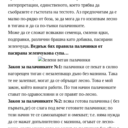
интерпретации, единственото, което трябва да
съобразите е гъстотата на тестото. Аз предпочитам да е
малко по-рядко от боза, за да мога да го изсипвам лесно
в тигана и да са по-тънки палачинките.
Може да се сложат всякакви семенца, смлени ядки,
подправки, различни брашна като добаква, пасирани
зеленчуци
. Веднъж бях правила палачинки от
пасирана зеленчукова супа…
Закон за палачинките №1:
палачинки се пекат в силно
нагорещен тиган с незалепващо дъно без мазнина. Така
те не залепват, могат да се обръщат лесно. Това е мой
закон, който винаги работи. По тоя начин палачинките
стават по-здравословни и се правят по-лесно.
Закон за палачинките №2:
всяка готова палачинка ( без
първата,де) се слага под вече готовите палачинки; по
този начин те се самозапарват и омекват; т.е. няма нужда
да се мажат допълнително с мазнина, огъват се лесно-