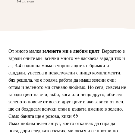
3-4 с.л. сусам
От много малка
зеленото ми е любим цвят
. Вероятно е
заради очите ми- всички много ме ласкаеха заради тях и
аз, 3-4 годишна мома в чорпогащник с бримки и
сандали, унесена в незаслужени с нищо комплименти,
бях решила, че е голяма работа да имаш зелени очи;
оттам и зеленото ми станало любимо. Но сега, съвсем не
заради цвят на очи, зъби, коса или нещо друго, обичам
зеленото повече от всеки друг цвят и ако зависи от мен,
ще си боядисам всички стаи в къщата именно в зелено.
Само банята ще е розова, хихи 🙂
Имах любим зелен анцуг, който отказвах да спра да
нося, дори след като скъсах, ми окъся и се протри по