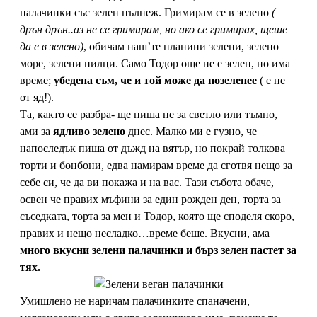
палачинки със зелен пълнеж. Гримирам се в зелено
(
дрън дрън..аз не се гримирам, но ако се гримирах, щеше
да е в зелено)
, обичам наш’те планини зелени, зелено
море, зелени пилци. Само Тодор още не е зелен, но има
време;
убедена съм, че и той може да позеленее
( е не
от яд!).
Та, както се разбра- ще пиша не за светло или тъмно,
ами за
ядливо зелено
днес. Малко ми е гузно, че
напоследък пиша от дъжд на вятър, но покрай толкова
торти и бонбони, едва намирам време да сготвя нещо за
себе си, че да ви покажа и на вас. Тази събота обаче,
освен че правих мъфини за един рожден ден, торта за
съседката, торта за мен и Тодор, която ще споделя скоро,
правих и нещо несладко…време беше. Вкусни, ама
много вкусни зелени палачинки и бърз зелен пастет за
тях.
Умишлено не наричам палачинките спаначени,