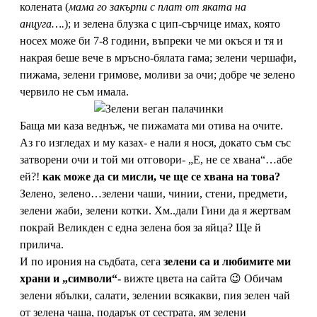
колената (
мама го закърпи с плат от яката на
анцуга….
); и зелена блузка с цип-сърчице имах, която
носех може би 7-8 години, въпреки че ми окъся и тя и
накрая беше вече в мръсно-бялата гама; зелени чершафи,
пижама, зелени гримове, моливи за очи; добре че зелено
червило не съм имала.
Баща ми каза веднъж, че пижамата ми отива на очите.
Аз го изгледах и му казах- е нали я нося, докато съм със
затворени очи и той ми отговори- „Е, не се хвана“…абе
ей?!
как може да си мисли, че ще се хвана на това?
Зелено, зелено…зелени чаши, чинии, стени, предмети,
зелени жаби, зелени котки. Хм..дали Гини да я жертвам
покрай Великден с една зелена боя за яйца? Ще й
прилича.
И по ирония на съдбата, сега
зелени са и любимите ми
храни и „символи“-
вижте цвета на сайта 😉 Обичам
зелени ябълки, салати, зелении всякакви, пия зелен чай
от зелена чаша, подарък от сестрата, ям зелени