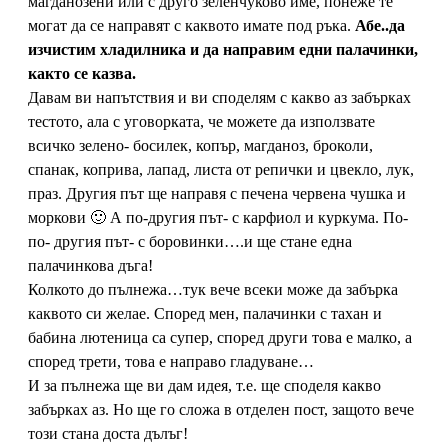
магданозени или с друго зеленчуково име, понеже те
могат да се направят с каквото имате под ръка.
Абе..да
изчистим хладилника и да направим едни палачинки,
както се казва.
Давам ви напътствия и ви споделям с какво аз забърках
тестото, ала с уговорката, че можете да използвате
всичко зелено- босилек, копър, магданоз, броколи,
спанак, коприва, лапад, листа от репички и цвекло, лук,
праз. Другия път ще направя с печена червена чушка и
моркови 🙂 А по-другия път- с карфиол и куркума. По-
по- другия път- с боровинки….и ще стане една
палачинкова дъга!
Колкото до пълнежа…тук вече всеки може да забърка
каквото си желае. Според мен, палачинки с тахан и
бабина лютеница са супер, според други това е малко, а
според трети, това е направо гладуване…
И за пълнежа ще ви дам идея, т.е. ще споделя какво
забърках аз. Но ще го сложа в отделен пост, защото вече
този стана доста дълъг!