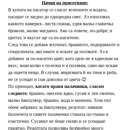
Начин на приготвяне:
В купата на пасатор се слагат зелениите и водата,
пасират се заедно до еднородна смес. Аз използвах
каквото намерих- листя спанак, едня малка главичка
броколи, малко магданоз. Ако са повече, по-добре; и
цветът, и вкусът ще са по-наситени.
След това се добавя зехтинът, брашното, подправките и
спирулината, ако имате и искате да ползвате. Аз я
добавих за по-наситен цвят; като цяло не я харесвам на
вкус, знам колко е полезна и я ползвам, само ако искам
да оцветя нещо. В случая, миризмата й на тиня и риба,
не се усещат и съм доволна от цвета 😉
По принцип,
когато правя палачинки, слагам
следното
: брашно, овесени ядки, сусам и лен смлени,
малко бакпулвер, брашно, вода и мазнина. Този път
обаче забравих за бакпулвера; резултат- нямаше
балончета и самите палачинки станаха по-тънки и
еластични. Сусамът не беше смлян и се усещаше
приятно. Рецептата позволява безбройно много