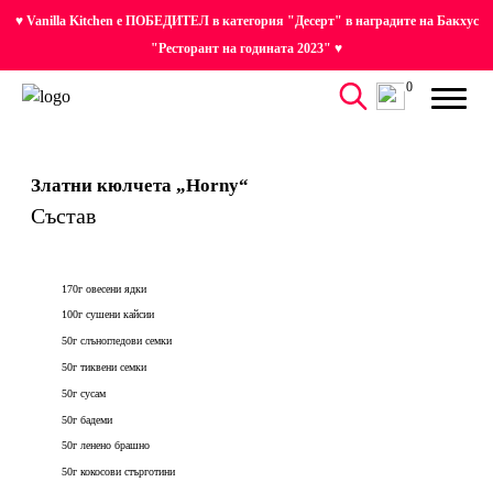
♥ Vanilla Kitchen е ПОБЕДИТЕЛ в категория "Десерт" в наградите на Бакхус
"Ресторант на годината 2023" ♥
0
Златни кюлчета „Horny“
Състав
170г овесени ядки
100г сушени кайсии
50г слъногледови семки
50г тиквени семки
50г сусам
50г бадеми
50г ленено брашно
50г кокосови стърготини