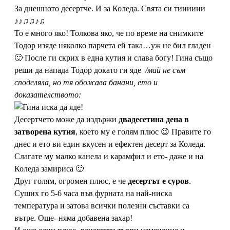
За днешното десертче. И за Коледа. Свята си тииииии
♪♪♫♫♪♫
То е много яко! Толкова яко, че по време на снимките
Тодор изяде няколко парчета ей така…уж не бил гладен
🙂 После ги скрих в една кутия и слава богу! Гина също
реши да напада Тодор докато ги яде
/май не съм
споделяла, но тя обожава банани, ето и
доказателството:
Десертчето може да издържи
двадесетина дена в
затворена кутия
, което му е голям плюс 😉 Правите го
днес и ето ви един вкусен и ефектен десерт за Коледа.
Слагате му малко канела и карамфил и ето- даже и на
Коледа замириса 🙂
Друг голям, огромен плюс, е че
десертът е суров
.
Суших го 5-6 часа във фурната на най-ниска
температура и затова всички полезни съставки са
вътре. Още- няма добавена захар!