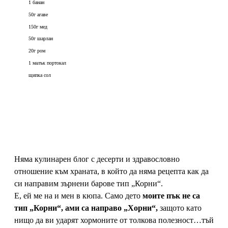
1 банан
50г агаве
150г мед
50г шарлан
20г ром
1 малък портокал
щипка сол
Няма кулинарен блог с десерти и здравословно
отношение към храната, в който да няма рецепта как да
си направим зърнени барове тип „Корни“.
Е, ей ме на и мен в кюпа. Само дето
моите пък не са
тип „Корни“, ами са направо „Хорни“,
защото като
нищо да ви ударят хормоните от толкова полезност…тъй