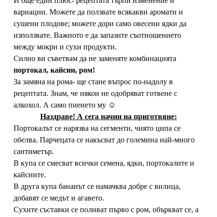
И още един плюс- рецептата търпи изменение и
вариации. Можете да ползвате всякакви аромати и
сушени плодове; можете дори само овесени ядки да
използвате. Важното е да запазите съотношението
между мокри и сухи продукти.
Силно ви съветвам да не заменяте комбинацията
портокал, кайсии, ром!
За замяна на рома- ще стане въпрос по-надолу в
рецептата. Знам, че някои не одобряват готвене с
алкохол. А само пиенето му ☺
Наздраве! А сега начин на приготвяне:
Портокалът се нарязва на сегменти, чиято ципа се
обелва. Парчецата се накъсват до големина най-много
сантиметър.
В купа се смесват всички семена, ядки, портокалите и
кайсиите.
В друга купа бананът се намачква добре с вилица,
добавят се медът и агавето.
Сухите съставки се поливат първо с ром, объркват се, а