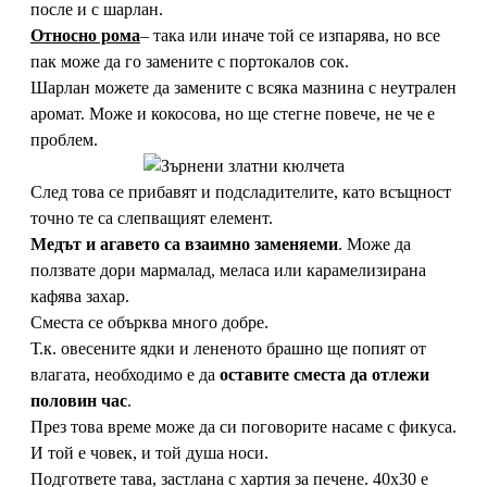
после и с шарлан.
Относно рома
– така или иначе той се изпарява, но все
пак може да го замените с портокалов сок.
Шарлан можете да замените с всяка мазнина с неутрален
аромат. Може и кокосова, но ще стегне повече, не че е
проблем.
След това се прибавят и подсладителите, като всъщност
точно те са слепващият елемент.
Медът и агавето са взаимно заменяеми
. Може да
ползвате дори мармалад, меласа или карамелизирана
кафява захар.
Сместа се обърква много добре.
Т.к. овесените ядки и лененото брашно ще попият от
влагата, необходимо е да
оставите сместа да отлежи
половин час
.
През това време може да си поговорите насаме с фикуса.
И той е човек, и той душа носи.
Подгответе тава, застлана с хартия за печене. 40х30 е