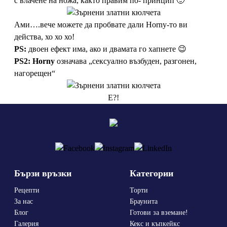
с влачене на ножа, както правим по- принцип 🙂
Ами….вече можете да пробвате дали Horny-то ви
действа, хо хо хо!
PS:
двоен ефект има, ако и двамата го хапнете 😉
PS2:
Horny
означава „сексуално възбуден, разгонен,
нагорещен“
Е?!
Бързи връзки
Категории
Рецепти
Торти
За нас
Браунита
Блог
Готови за вземане!
Галерия
Кекс и къпкейкс