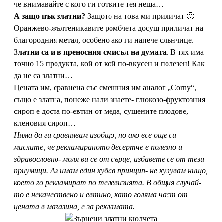
че внимавайте с кого ги готвите тея неща…
А защо пък златни?
Защото на това ми приличат 🙂
Оранжево-жълтеникавите ромбчета досущ приличат на
благородния метал, особено ако ги напече слънчице.
З
латни са и в преносния смисъл на думата
. В тях има
точно 15 продукта, кой от кой по-вкусен и полезен! Как
да не са златни…
Цената им, сравнена със смешния им аналог „Corny“,
също е златна, понеже нали знаете- глюкозо-фруктозния
сироп е доста по-евтин от меда, сушените плодове,
кленовия сироп…
Няма да ги сравнявам изобщо, но ако все още си
мислите, че рекламираното десертче е полезно и
здравословно- моля ви се от сърце, избавете се от тези
приумици. Аз имам един хубав принцип- не купувам нищо,
което го рекламират по телевизията. В общия случай-
то е некачествено и евтино, като голяма част от
цената в магазина, е за рекламата.