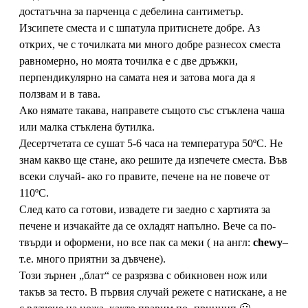
достатъчна за парченца с дебелина сантиметър.
Изсипете сместа и с шпатула притиснете добре. Аз
открих, че с точилката ми много добре разнесох сместа
равномерно, но моята точилка е с две дръжки,
перпендикулярно на самата нея и затова мога да я
ползвам и в тава.
Ако нямате такава, направете същото със стъклена чаша
или малка стъклена бутилка.
Десертчетата се сушат 5-6 часа на температура 50ºС. Не
знам какво ще стане, ако решите да изпечете сместа. Във
всеки случай- ако го правите, печене на не повече от
110ºС.
След като са готови, извадете ги заедно с хартията за
печене и изчакайте да се охладят напълно. Вече са по-
твърди и оформени, но все пак са меки ( на англ:
chewy
–
т.е. много приятни за дъвчене).
Този зърнен „блат“ се разрязва с обикновен нож или
такъв за тесто. В първия случай режете с натискане, а не