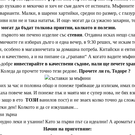
о пухкаво и мекичко и хич не съм далеч от истината. Мъфините 
варианти. Малки, в шарени хартийки, средни по размер, с глазура
иви или не и така нататък. И още- могат да са ужасно захарни, 
могат да бъдат толкова приятни, колкото и полезни.
а първото ми печено изделие със
стевия
. Отдавна исках нещо сла
ичките ги избирах дълго и една вечер, в 9:30 реших, че искам то
, особено в магазинчетата за домашна потреба. Китайски и евтин
и качествено, а и на пипане са „грапави“ А когато вадите мъфин
о-добре
инвестирайте в качествени съдове, нали ще печете хра
 Коледа да прочете точно тези редове.
Прочете ли го, Тодоре ?
их за час и половна общо и понеже трябваше да излизам, имах по
ха повече мая. И понеже пък и маята ми е супер нова, не бях вз
е защо в ето
ТОЗИ
ванилов пост) и не знаех колко точно да слож
секи ден! Колкото и да се изкушавам…
чудно леки и уханни! Като за първи път са идеални! А ароматът 
Начин на приготвяне: