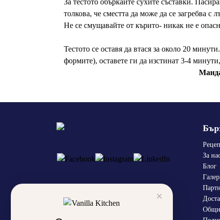
За тестото объркайте сухите съставки. Пасир
толкова, че сместта да може да се загребва с 
Не се смущавайте от кърито- никак не е опасн
Тестото се оставя да втася за около 20 минути
формите), оставете ги да изстинат 3-4 минути, 
Манда
Бър
Реце
За на
Блог
Галер
Парт
×
Доста
Общи