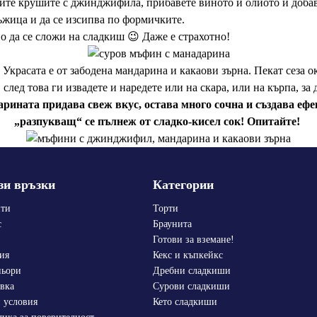
айте крушите с джинджифила, прибавете виното и олиото и добав
лъжица и да се изсипва по формичките.
о да се сложи на сладкиш 😉 Даже е страхотно!
. Украсата е от забодена мандарина и какаови зърна. Пекат сеза 
след това ги извадете и наредете или на скара, или на кърпа, за д
рината придава свеж вкус, остава много сочна и създава ефе
„разпукващ“ се пълнеж o
т сладко-кисел сок!
Опитайте!
зи връзки
Категории
пти
Торти
с
Браунита
Готови за вземане!
ия
Кекс и къпкейкс
ньори
Дребни сладкиши
вка
Сурови сладкиши
 условия
Кето сладкиши