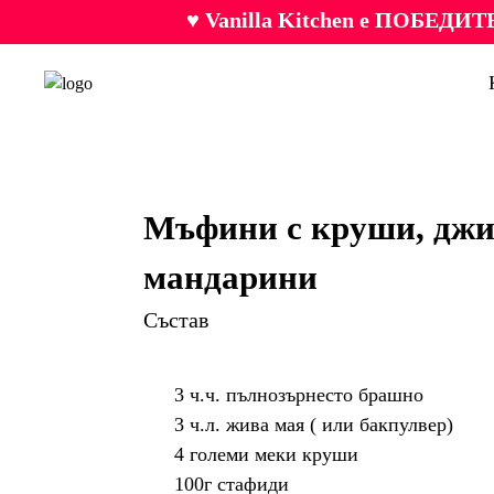
♥ Vanilla Kitchen е ПОБЕДИТЕ
Мъфини с круши, дж
мандарини
Състав
3 ч.ч. пълнозърнесто брашно
3 ч.л. жива мая ( или бакпулвер)
4 големи меки круши
100г стафиди