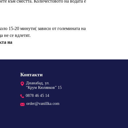
ете към сместта. Количестовото на водата е
около 15-20 минути( зависи от големината на
а не се вдлетят.
кта на
Контакти
Дианабад, ул.
“Крум Кюлявков” 15
0878 46 45 14
order@vanillka.com