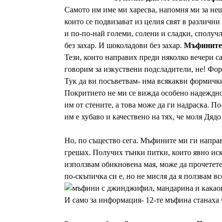
Самото им име ми харесва, напомня ми за нещ
които се подвизават из целия свят в различни 
и по-по-най големи, солени и сладки, сполучл
без захар. И шоколадови без захар.
Мъфините 
Тези, които направих преди няколко вечери с
говорим за изкуствени подсладители, не! Форм
Тук да ви посъветвам- има всякакви формички
Покритието не ми се вижда особено надеждно 
им от стените, а това може да ги надраска. П
им е хубаво и качествено на тях, че моля Дядо
Но, по същество сега. Мъфините ми ги направ
грешах. Получих тънки питки, които явно иска
използвам обикновена мая, може да прочетет
по-скъпичка си е, но не мисля да я ползвам в
И само за информация- 12-те мъфина станаха 