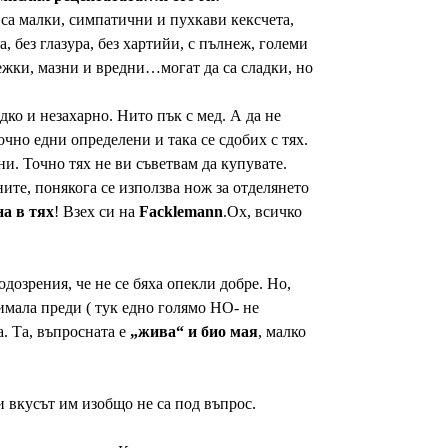
са малки, симпатични и пухкави кексчета,
, без глазура, без хартийи, с пълнеж, големи
тежки, мазни и вредни…могат да са сладки, но
дко и незахарно. Нито пък с мед. А да не
чно едни определени и така се сдобих с тях.
и. Точно тях не ви съветвам да купувате.
ите, понякога се използва нож за отделянето
на в тях
! Взех си на
Facklemann
.Ох, всичко
дозрения, че не се бяха опекли добре. Но,
имала преди ( тук едно голямо НО- не
а. Та, въпросната е
„жива“ и био мая
, малко
и вкусът им изобщо не са под въпрос.