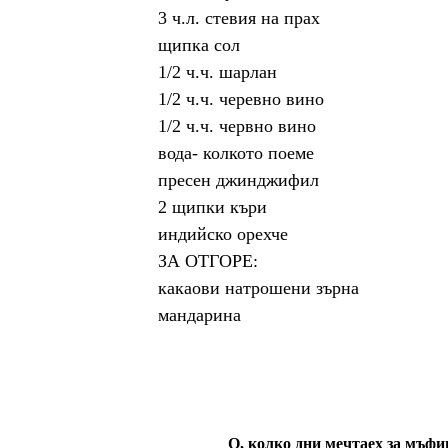
3 ч.л. стевия на прах
щипка сол
1/2 ч.ч. шарлан
1/2 ч.ч. черевно вино
1/2 ч.ч. червно вино
вода- колкото поеме
пресен джинджифил
2 щипки къри
индийско орехче
ЗА ОТГОРЕ:
какаови натрошени зърна
мандарина
О, колко дни мечтаех за мъф