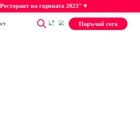
Ресторант на годината 2023" ♥
0
Поръчай сега
ст