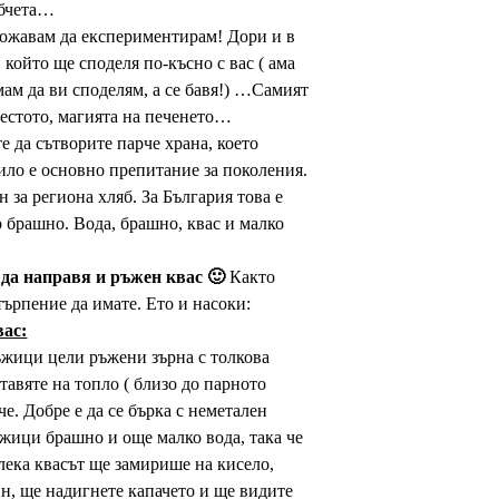
ебчета…
жавам да експериментирам! Дори и в
 който ще споделя по-късно с вас ( ама
мам да ви споделям, а се бавя!) …Самият
тестото, магията на печенето…
е да сътворите парче храна, което
било е основно препитание за поколения.
 за региона хляб. За България това е
 брашно. Вода, брашно, квас и малко
да направя и ръжен квас 🙂
Както
търпение да имате. Ето и насоки:
вас:
ъжици цели ръжени зърна с толкова
Оставяте на топло ( близо до парното
е. Добре е да се бърка с неметален
ъжици брашно и още малко вода, така че
лека квасът ще замирише на кисело,
ин, ще надигнете капачето и ще видите