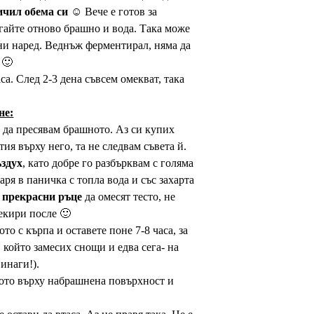
ичил обема си
☺ Вече е готов за
агайте отново брашно и вода. Така може
ини наред. Веднъж ферментирал, няма да
 🙂
са. След 2-3 дена съвсем омекват, така
не:
ги да пресявам брашното. Аз си купих
тия върху него, та не следвам съвета й.
здух
, като добре го разбърквам с голяма
аря в паничка с топла вода и със захарта
 прекрасни ръце
да омесят тесто, не
екири после 🙂
о с кърпа и оставете поне 7-8 часа, за
, който замесих снощи и едва сега- на
винаги!).
тото върху набрашнена повърхност и