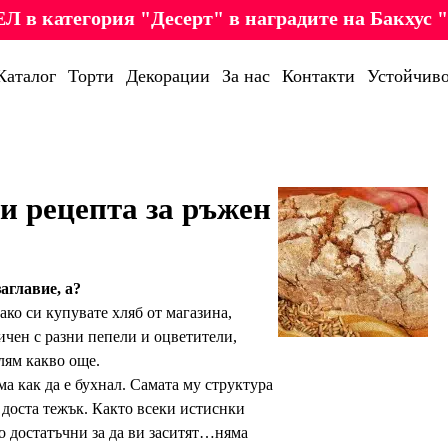
Л в категория "Десерт" в наградите на Бакхус "
Каталог
Торти
Декорации
За нас
Контакти
Устойчиво
и рецепта за ръжен
аглавие, а?
ако си купувате хляб от магазина,
ичен с разни пепели и оцветители,
лям какво още.
а как да е бухнал. Самата му структура
 доста тежък. Както всеки истиснки
о достатъчни за да ви заситят…няма