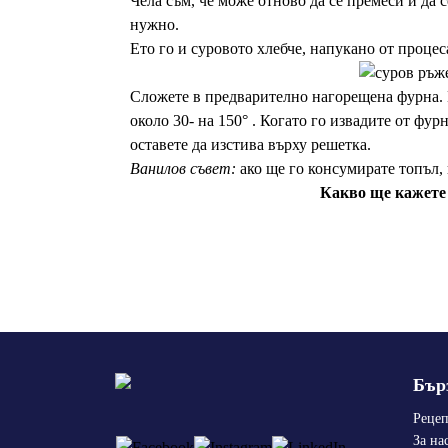
Чела съм, че може отново да се премеси и да се
нужно.
Ето го и суровото хлебче, напукано от процес
Сложете в предварително нагорещена фурна. 
около 30- на 150° . Когато го извадите от фурн
оставете да изстива върху решетка.
Ванилов съвет:
ако ще го консумирате топъл, 
Какво ще кажете 
Бър
Реце
За на