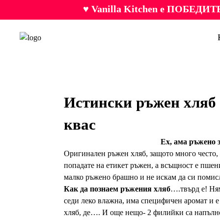
♥ Vanilla Kitchen е ПОБЕДИТЕ
Истински ръжен хляб 
квас
Ех, ама ръжено з
Оригинален ръжен хляб, защото много често, 
попадате на етикет ръжен, а всъщност е пшен
малко ръжено брашно и не искам да си помис
Как да познаем ръжения хляб
….твърд е! Ням
седи леко влажна, има специфичен аромат и е
хляб, де…. И още нещо- 2 филийки са напълн