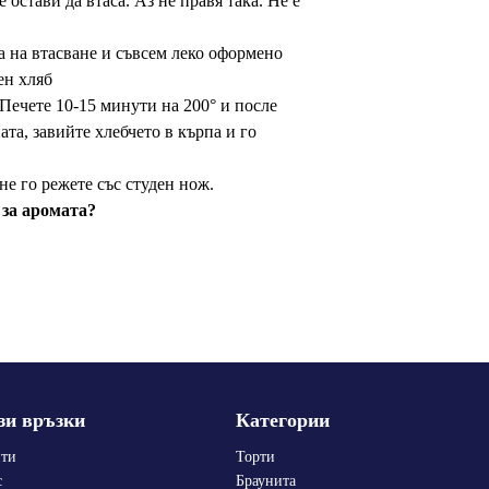
 остави да втаса. Аз не правя така. Не е
а на втасване и съвсем леко оформено
Печете 10-15 минути на 200° и после
ата, завийте хлебчето в кърпа и го
не го режете със студен нож.
за аромата?
зи връзки
Категории
пти
Торти
с
Браунита