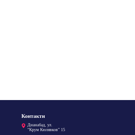
Контакти
Дианабад, ул.
“Крум Кюлявков” 15