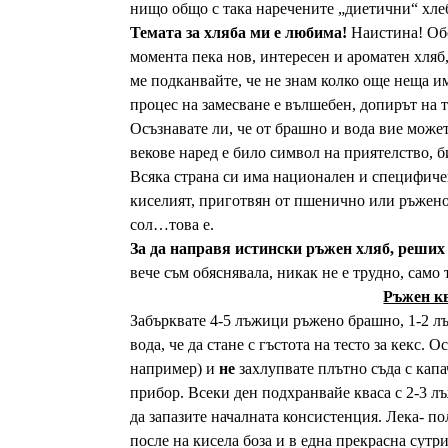
нищо общо с така наречените „диетични“ хл
Темата за хляба ми е любима!
Наистина! Обо
момента пека нов, интересен и ароматен хляб,
ме подканвайте, че не знам колко още неща и
процес на замесване е вълшебен, допирът на 
Осъзнавате ли, че от брашно и вода вие может
векове наред е било символ на приятелство, 
Всяка страна си има национален и специфичен
киселият, приготвян от пшенично или ръжено
сол…това е.
За да направя истински ръжен хляб, реших 
вече съм обяснявала, никак не е трудно, само 
Ръжен к
Забърквате 4-5 лъжици ръжено брашно, 1-2 л
вода, че да стане с гъстота на тесто за кекс. 
например) и
не
захлупвате плътно съда с капач
прибор. Всеки ден подхранвайе кваса с 2-3 л
да запазите началната консистенция. Лека- по
после на кисела боза и в една прекрасна сутр