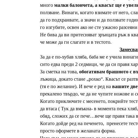
много
малки балончета, а квасът ще е увел
ползване. Винаги, когато взимате от него, сл
да го подхранвате, а значи и да ползвате год
го изгубите, освен ако не сте ужасно разсеяни
Не бива да ви притесняват зрънцата ръж в ква
че може да ги слагате и в тестото.
Замесва
За да е по-хубав хляба, баба ме е учила вина
сито едва преди 2 седмици, че да си правя хар
За сметка на това,
обогатявам брашното с въ
лъжица, докато стане „рохко“. Квасът се разтв
(тя е по желание). И вече е ред на
вашите две
прекалено твърдо, че да не чупите ножове и с
Когато приключите с месенето, покрийте тестот
да втаса ( Тук да вмъкна- в момента пека хляб
обяд, сложих да се пече…вече ще правя така 
Когато дойде ред на печенето, пренесете тес
просто оформете в желаната форма.