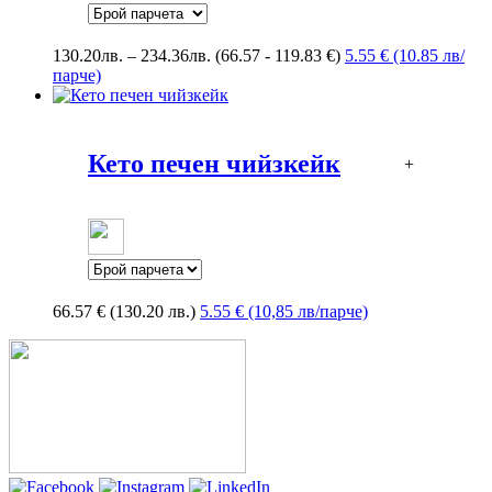
Price
130.20
лв.
–
234.36
лв.
(66.57 - 119.83 €)
5.55 € (10.85 лв/
range:
парче)
130.20лв.
through
234.36лв.
Кето печен чийзкейк
+
66.57
€
(130.20 лв.)
5.55 € (10,85 лв/парче)