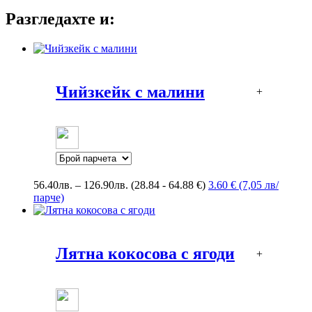
Разгледахте и:
Чийзкейк с малини
+
Price
56.40
лв.
–
126.90
лв.
(28.84 - 64.88 €)
3.60 € (7,05 лв/
range:
парче)
56.40лв.
through
126.90лв.
Лятна кокосова с ягоди
+