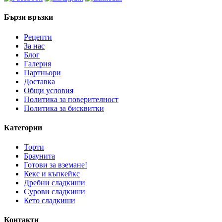
Бързи връзки
Рецепти
За нас
Блог
Галерия
Партньори
Доставка
Общи условия
Политика за поверителност
Политика за бисквитки
Категории
Торти
Браунита
Готови за вземане!
Кекс и къпкейкс
Дребни сладкиши
Сурови сладкиши
Кето сладкиши
Контакти