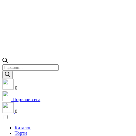
Products
search
0
Поръчай сега
0
Каталог
Торти