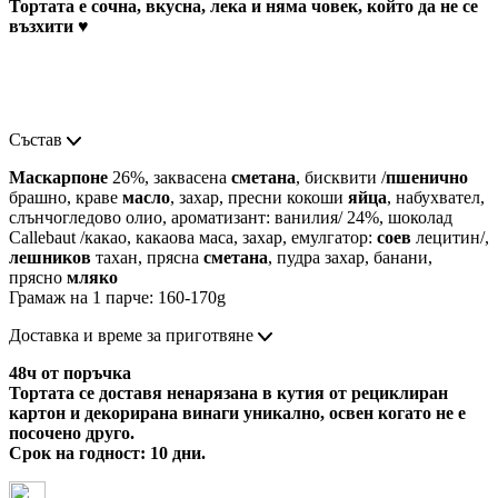
Тортата е сочна, вкусна, лека и няма човек, който да не се
възхити ♥
Състав
Маскарпоне
26%, заквасена
сметана
, бисквити /
пшенично
брашно, краве
масло
, захар, пресни кокоши
яйца
, набухвател,
слънчогледово олио, ароматизант: ванилия/ 24%, шоколад
Callebaut /какао, какаова маса, захар, емулгатор:
соев
лецитин/,
лешников
тахан, прясна
сметана
, пудра захар, банани,
прясно
мляко
Грамаж на 1 парче: 160-170g
Доставка и време за приготвяне
48ч от поръчка
Тортата се доставя ненарязана в кутия от рециклиран
картон и декорирана винаги уникално, освен когато не е
посочено друго.
Срок на годност: 10 дни.