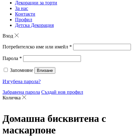
Декорации за торти
За нас
Контакти
Профил
Детска Декорация
Вход
Потребителско име или имейл
*
Парола
*
Запомняне
Влизане
Изгубена парола?
Забравена парола
Създай нов профил
Количка
Домашна бисквитена с
маскарпоне