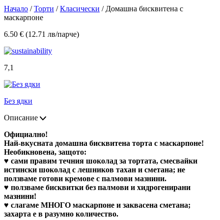
Начало
/
Торти
/
Класически
/ Домашна бисквитена с
маскарпоне
6.50 € (12.71 лв/парче)
7,1
Без ядки
Описание
Официално!
Най-вкусната домашна бисквитена торта с маскарпоне!
Необикновена, защото:
♥ сами правим течния шоколад за тортата, смесвайки
истински шоколад с лешников тахан и сметана; не
ползваме готови кремове с палмови мазнини.
♥ ползваме бисквитки без палмови и хидрогенирани
мазнини!
♥ слагаме МНОГО маскарпоне и заквасена сметана;
захарта е в разумно количество.