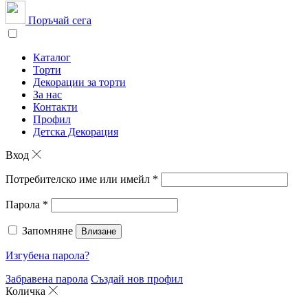
Поръчай сега
Каталог
Торти
Декорации за торти
За нас
Контакти
Профил
Детска Декорация
Вход
Потребителско име или имейл
*
Парола
*
Запомняне
Влизане
Изгубена парола?
Забравена парола
Създай нов профил
Количка