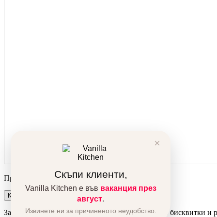
×
Скъпи клиенти,
Продуктът беше добавен в количката ви!
Vanilla Kitchen е във
ваканция през
Количка
Поръчка
август
.
Извинете ни за причиненото неудобство.
За да подобрим вашето преживяване, използваме бисквитки и ре