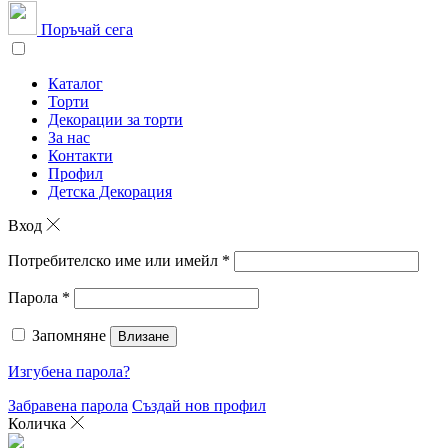
Поръчай сега
Каталог
Торти
Декорации за торти
За нас
Контакти
Профил
Детска Декорация
Вход
Потребителско име или имейл
*
Парола
*
Запомняне
Влизане
Изгубена парола?
Забравена парола
Създай нов профил
Количка