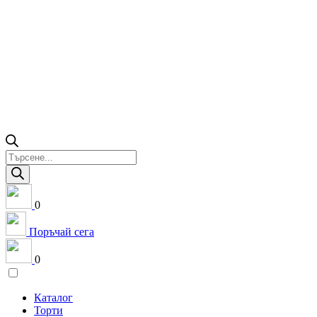
Products
search
0
Поръчай сега
0
Каталог
Торти