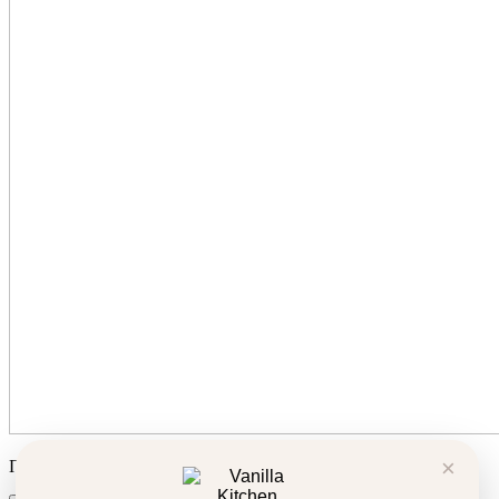
×
Продуктът беше добавен в количката ви!