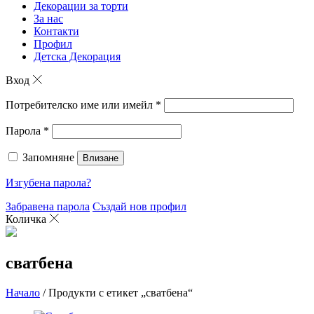
Декорации за торти
За нас
Контакти
Профил
Детска Декорация
Вход
Потребителско име или имейл
*
Парола
*
Запомняне
Влизане
Изгубена парола?
Забравена парола
Създай нов профил
Количка
сватбена
Начало
/ Продукти с етикет „сватбена“