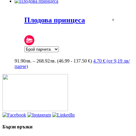
Плодова принцеса
+
Price
91.90
лв.
–
268.92
лв.
(46.99 - 137.50 €)
4.70 € (от 9,19 лв/
range:
парче)
91.90лв.
through
268.92лв.
Бързи връзки