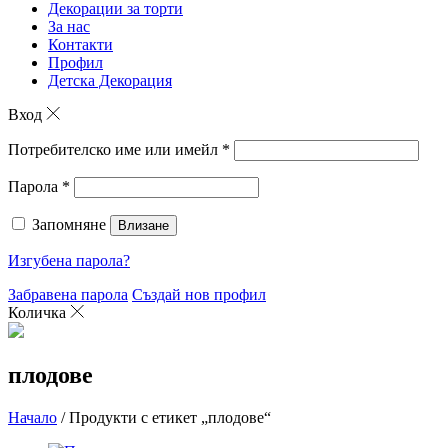
Декорации за торти
За нас
Контакти
Профил
Детска Декорация
Вход
Потребителско име или имейл
*
Парола
*
Запомняне
Влизане
Изгубена парола?
Забравена парола
Създай нов профил
Количка
плодове
Начало
/ Продукти с етикет „плодове“