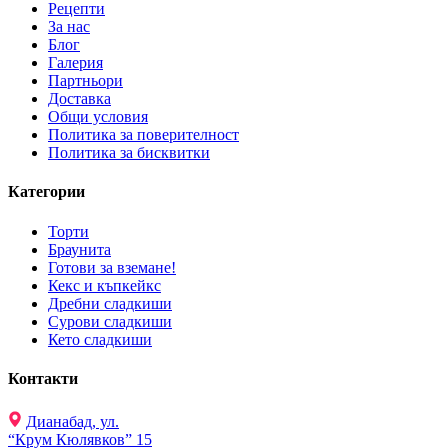
Рецепти
За нас
Блог
Галерия
Партньори
Доставка
Общи условия
Политика за поверителност
Политика за бисквитки
Категории
Торти
Браунита
Готови за вземане!
Кекс и къпкейкс
Дребни сладкиши
Сурови сладкиши
Кето сладкиши
Контакти
Дианабад, ул.
“Крум Кюлявков” 15