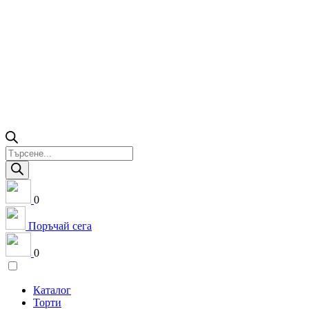
Products
search
0
Поръчай сега
0
Каталог
Торти