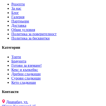
Рецепти
За нас
Блог
Галерия
Партньори
Доставка
Общи условия
Политика за поверителност
Политика за бисквитки
Категории
Торти
Браунита
Готови за вземане!
Кекс и къпкейкс
Дребни сладкиши
Сурови сладкиши
Кето сладкиши
Контакти
Дианабад, ул.