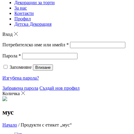
Декорации за торти
За нас
Контакти
Профил
Детска Декорация
Вход
Потребителско име или имейл
*
Парола
*
Запомняне
Влизане
Изгубена парола?
Забравена парола
Създай нов профил
Количка
мус
Начало
/ Продукти с етикет „мус“