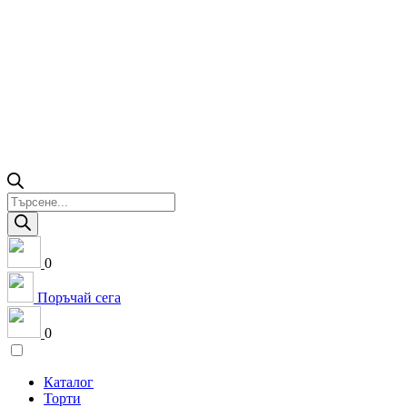
Products
search
0
Поръчай сега
0
Каталог
Торти