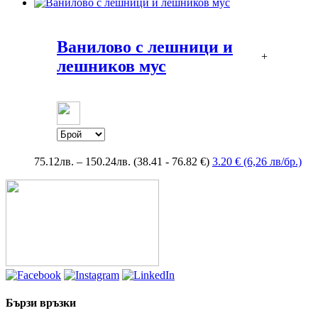
Ванилово с лешници и
+
лешников мус
Price
75.12
лв.
–
150.24
лв.
(38.41 - 76.82 €)
3.20 € (6,26 лв/бр.)
range:
75.12лв.
through
150.24лв.
Бързи връзки