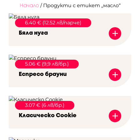
/ Продукти с етикет „масло“
Начало
6.40 € (12.52 лв/парче)
+
Бяла нуга
5.06 € (9,9 лв/бр.)
+
Еспресо брауни
3.07 € (6 лв/бр.)
+
Класическо Cookie