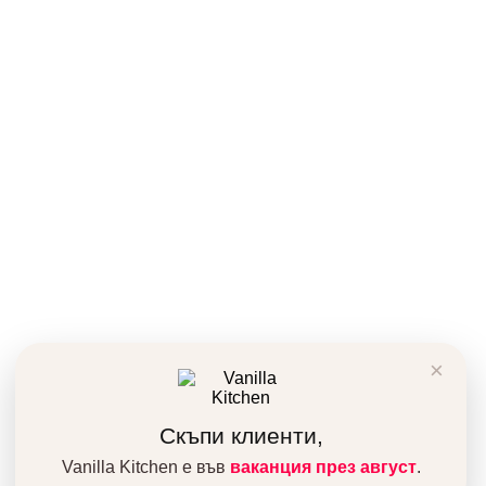
Категории
Торти
Браунита
Готови за вземане!
Кекс и къпкейкс
Дребни сладкиши
Сурови сладкиши
Кето сладкиши
Контакти
Дианабад, ул.
“Крум Кюлявков” 15
0878 46 45 14
order@vanillka.com
Vanilla Kitchen © 2026
×
Продуктът беше добавен в количката ви!
Количка
Поръчка
Скъпи клиенти,
За да подобрим вашето преживяване, използваме бисквитки и
ресурси от трети сайтове. Използвайки сайта автоматично се
Vanilla Kitchen е във
ваканция през август
.
съгласявате с това.