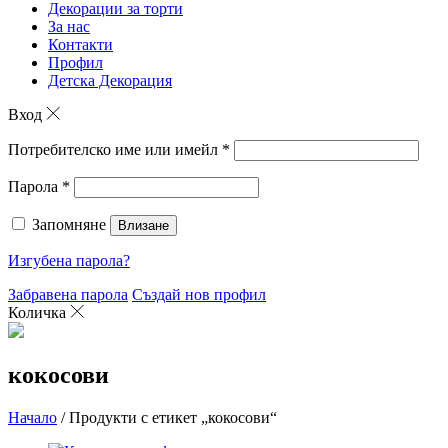
Декорации за торти
За нас
Контакти
Профил
Детска Декорация
Вход
Потребителско име или имейл
*
Парола
*
Запомняне
Влизане
Изгубена парола?
Забравена парола
Създай нов профил
Количка
кокосови
Начало
/ Продукти с етикет „кокосови“