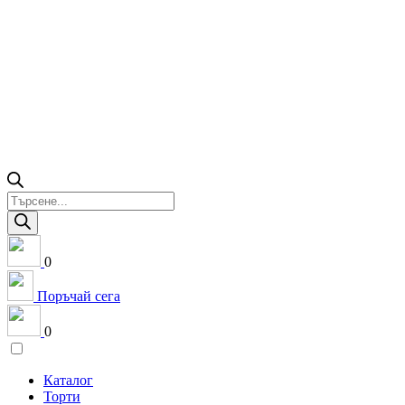
Products
search
0
Поръчай сега
0
Каталог
Торти