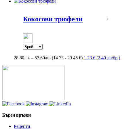
Кокосови трюфели
+
Price
28.80
лв.
–
57.60
лв.
(14.73 - 29.45 €)
1.23 € (2.40 лв/бр.)
range:
28.80лв.
through
57.60лв.
Бързи връзки
Рецепти