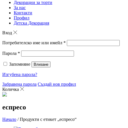
Декорации за торти
За нас
Контакти
Профил
Детска Декорация
Вход
Потребителско име или имейл
*
Парола
*
Запомняне
Влизане
Изгубена парола?
Забравена парола
Създай нов профил
Количка
еспресо
Начало
/ Продукти с етикет „еспресо“