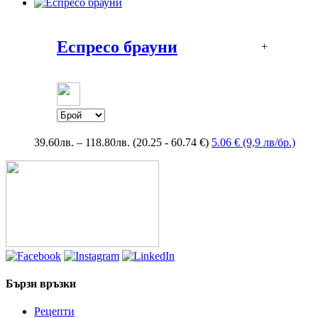
Еспресо брауни
+
Price
39.60
лв.
–
118.80
лв.
(20.25 - 60.74 €)
5.06 € (9,9 лв/бр.)
range:
39.60лв.
through
118.80лв.
Бързи връзки
Рецепти