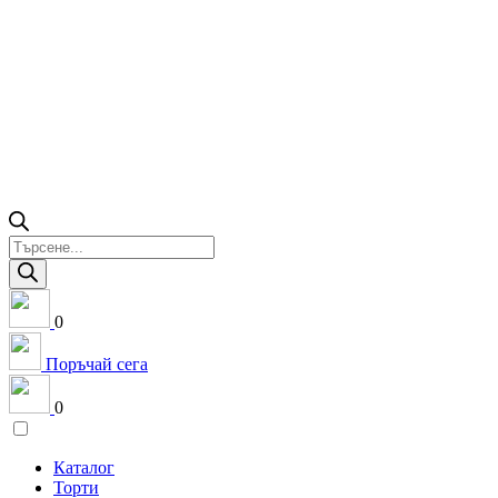
Products
search
0
Поръчай сега
0
Каталог
Торти