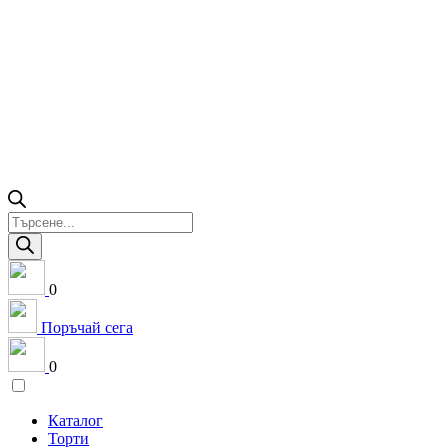
Products
search
0
Поръчай сега
0
Каталог
Торти