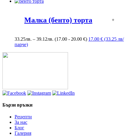
Малка (бенто) торта
+
Price
33.25
лв.
–
39.12
лв.
(17.00 - 20.00 €)
17.00 € (33.25 лв/
range:
парче)
33.25лв.
through
39.12лв.
Бързи връзки
Рецепти
За нас
Блог
Галерия