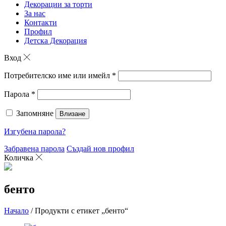
Декорации за торти
За нас
Контакти
Профил
Детска Декорация
Вход
Потребителско име или имейл
*
Парола
*
Запомняне
Влизане
Изгубена парола?
Забравена парола
Създай нов профил
Количка
бенто
Начало
/ Продукти с етикет „бенто“