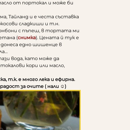
масло от портокал и може би
ма, Тайланд и е честа съставка
окосови сладкиши и т.н.
 бонбони с пъпеш, в тортата ми
етана (
снимка
). Цената й тук е
и донеса едно шишенце в
ла…
ази вода, като може да
токалови кори или масло,
, т.к. е много лека и ефирна.
радост за очите ( нали ☺)