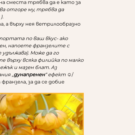
на сместа трябва да е като за
ова отгоре му, трябва да
).
а, а върху нея ветрилообразно
ортата по ваш вкус- ако
чен, напоете франзелите с
е удължава). Може да го
е върху всяка филийка по малко
ежък и мазен блат. Аз
ания „
дунапренен
“ ефект ☺
/
франзела, за да се добие