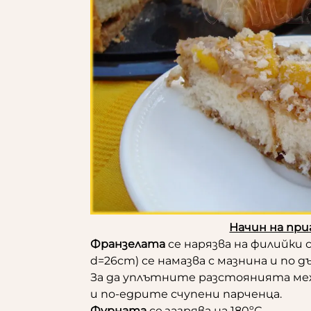
Начин на при
Франзелата
се нарязва на филийки с 
d=26cm) се намазва с мазнина и по
За да уплътните разстоянията ме
и по-едрите счупени парченца.
Фурната
се загрява на 180ºС.