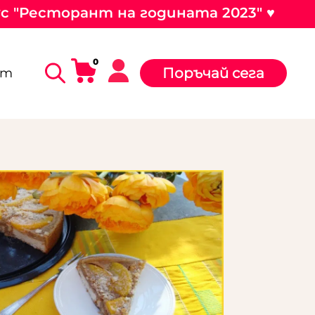
ус "Ресторант на годината 2023" ♥
0
Поръчай сега
ст