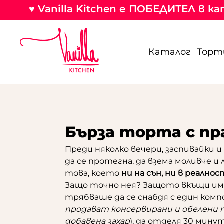
♥ Vanilla Kitchen е ПОБЕДИТЕЛ в 
Каталог
Торт
Бърза торта с пр
Преди няколко вечери, заспивайки и 
да се протегна, да взема моливче и 
това, което
ни на сън, ни в реалнос
Защо точно нея? Защото вкъщи им
трябваше да се снабдя с един комп
продават консервирани и обелени п
добавена захар
), да отделя 30 мину