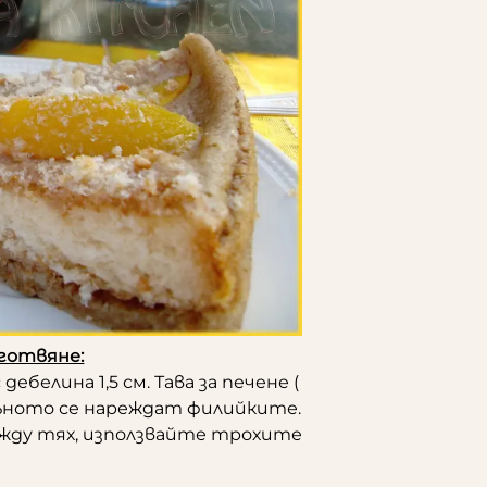
готвяне:
дебелина 1,5 см. Тава за печене (
 дъното се нареждат филийките.
жду тях, използвайте трохите