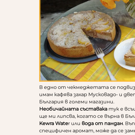
В едно от чекмеджетата се подвиза
имам кафява захар Мусковадо- и две
България в големи магазини.
Необичайната съставака
тук е всъ
ще ми липсва, когато се върна в Бъ
Kewra Wate
r или
вода от пандан
. Въ
специфичен аромат, може да се зам