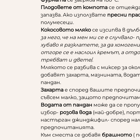
Плодовете от компота
се отцеждат
запазва. Ако използвате
пресни пра
полумесеци.
Кокосовото мляко
се изсипва в дълбо
за него, че на мен ми се е случвало
хубаво я разклатете, за да хомоге
отгоре се е наслоил кремът, а отдо
трябват и двете
/.
Млякото се разбива с миксер за око
добавят захарта, мазнината, вода
пандан.
Захарта
е според вашите предпочит
съвсем малко, защото предпочитам
Водата от пандан
може да се пропу
избор-
розова вода
(най-добре), порт
настърган джинджифил- според на
предпочитанията.
Към сместа се добавя
брашното
( п