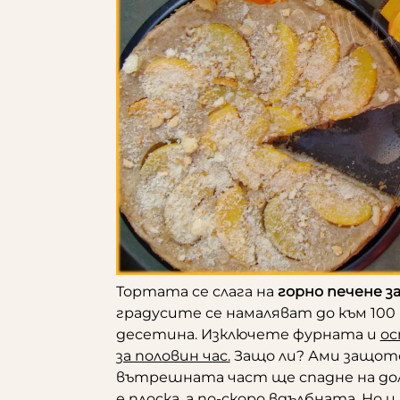
Тортата се слага на
горно печене за
градусите се намаляват до към 100 
десетина. Изключете фурната и
ос
за половин час.
Защо ли? Ами защото
вътрешната част ще спадне на дол
е плоска, а по-скоро вдълбната. Но 