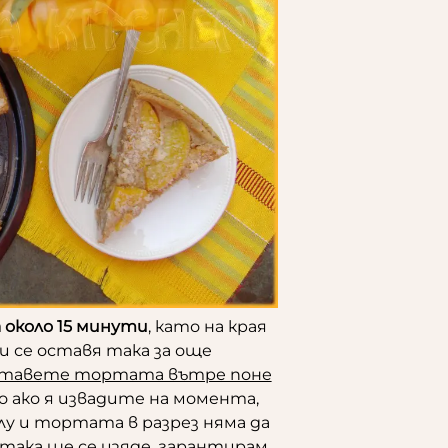
 около 15 минути
, като на края
и се оставя така за още
тавете тортата вътре поне
 ако я извадите на момента,
у и тортата в разрез няма да
и така ще се изяде, гарантирам