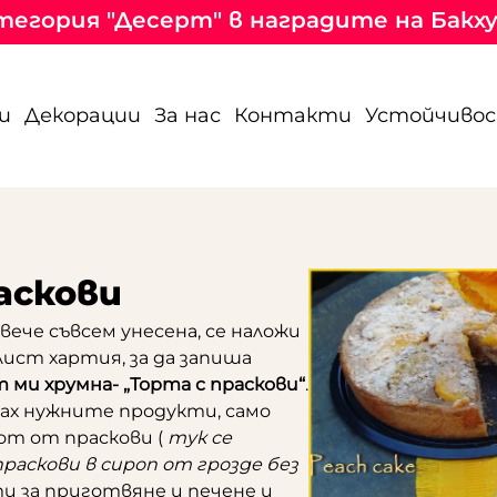
категория "Десерт" в наградите на Бакх
и
Декорации
За нас
Контакти
Устойчиво
аскови
вече съвсем унесена, се наложи
лист хартия, за да запиша
т ми хрумна- „Торта с праскови“
.
ах нужните продукти, само
от от праскови (
тук се
раскови в сироп от грозде без
ти за приготвяне и печене и