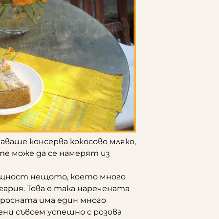
ваше консерва кокосово мляко,
те може да се намерят из
щност нещото, което много
лгария. Това е така наречената
просната има един много
ени съвсем успешно с розова