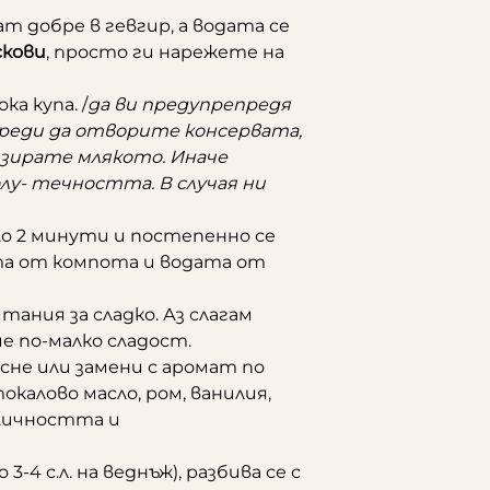
 добре в гевгир, а водата се
скови
, просто ги нарежете на
ка купа. /
да ви предупрепредя
- преди да отворите консервата,
низирате млякото. Иначе
лу- течността. В случая ни
ло 2 минути и постепенно се
та от компота и водата от
ания за сладко. Аз слагам
е по-малко сладост.
сне или замени с аромат по
окалово масло, ром, ванилия,
личността и
о 3-4 с.л. на веднъж), разбива се с