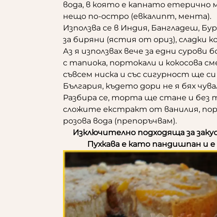
вода, в която е капнато етерично 
нещо по-остро (евкалипт, мента).
Използва се в Индия, Бангладеш, Бур
за биряни (ястия от ориз), сладки к
Аз я използвах вече за едни сурови
с тапиока, портокали и кокосова см
съвсем ниска и със сигурност ще с
България, където дори не я бях чува
Разбира се, торта ще стане и без т
сложите екстракт от ванилия, пор
розова вода (препоръчвам).
Изключително подходяща за закуска
Пухкава е като пандишпан и е 