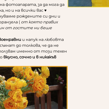
на фотоапарата, за да мога да
а, но и на всички вас ♥
знувахме рождените си дни и
ранзела (
от която правих
един от гостите ни беше
своенравни
и напук на любовта
ъхнат до толкова, че да не
зползвам именно от този техен
що
вкусно, сочно и в никакъв