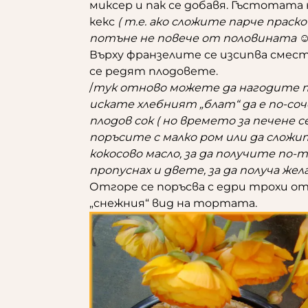
миксер и пак се добавя. Гъстотата 
кекс
( т.е. ако сложите парче праск
потъне не повече от половината ☺
Върху франзелите се изсипва смест
се редят плодовете.
/
тук отново можете да нагодите т
искате хлебният „блат“ да е по-со
плодов сок ( но времето за печене с
поръсите с малко ром или да сложит
кокосово масло, за да получите по-т
пропуснах и двете, за да получа жел
Отгоре се поръсва с едри трохи от 
„снежния“ вид на тортата.