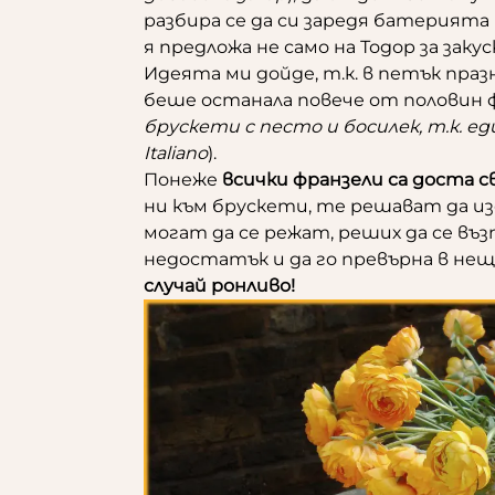
разбира се да си заредя батерията 
я предложа не само на Тодор за закуск
Идеята ми дойде, т.к. в петък пра
беше останала повече от половин ф
брускети с песто и босилек, т.к. 
Italiano
).
Понеже
всички франзели са доста 
ни към брускети, те решават да изс
могат да се режат, реших да се въ
недостатък и да го превърна в не
случай ронливо!