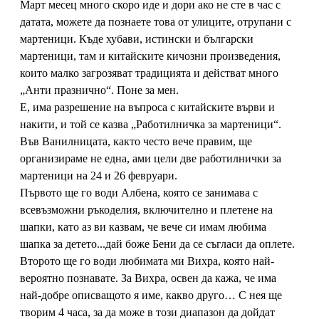
Март месец много скоро иде и дори ако не сте в час с
датата, можете да познаете това от улиците, отрупани с
мартеници. Къде хубави, истински и български
мартеници, там и китайските кичозни произведения,
които малко загрозяват традицията и действат много
„Анти празнично“. Поне за мен.
Е, има разрешение на въпроса с китайските върви и
накити, и той се казва „Работилничка за мартеници“.
Във Ванилницата, както често вече правим, ще
организираме не една, ами цели две работилнички за
мартеници на 24 и 26 февруари.
Първото ще го води Албена, която се занимава с
всевъзможни ръкоделия, включително и плетене на
шапки, като аз ви казвам, че вече си имам любима
шапка за детето.
..дай боже Бени да се съгласи да оплете.
Второто ще го води любимата ми Вихра, която най-
вероятно познавате. За Вихра, освен да кажа, че има
най-добре описващото я име, какво друго… С нея ще
творим 4 часа, за да може в този диапазон да дойдат