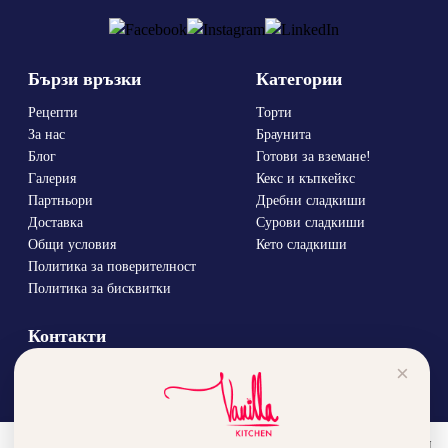
Бързи връзки
Категории
Рецепти
Торти
За нас
Браунита
Блог
Готови за вземане!
Галерия
Кекс и къпкейкс
Партньори
Дребни сладкиши
Доставка
Сурови сладкиши
Общи условия
Кето сладкиши
Политика за поверителност
Политика за бисквитки
Контакти
Дианабад, ул.
×
“Крум Кюлявков” 15
0878 46 45 14
order@vanillka.com
За да подобрим вашето преживяване, използваме бисквитки