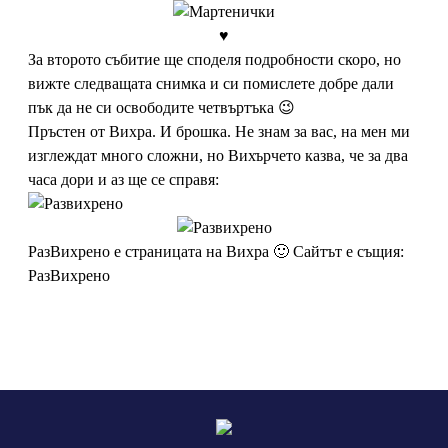
♥
За второто събитие ще споделя подробности скоро, но
вижте следващата снимка и си помислете добре дали
пък да не си освободите четвъртъка 😉
Пръстен от Вихра. И брошка. Не знам за вас, на мен ми
изглеждат много сложни, но Вихърчето казва, че за два
часа дори и аз ще се справя:
РазВихрено
е страницата на Вихра 🙂 Сайтът е същия:
РазВихрено