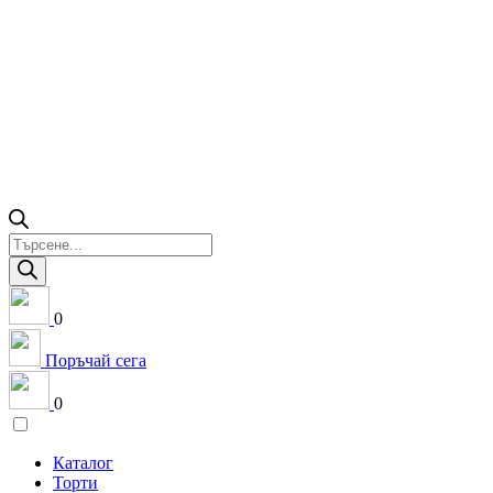
Products
search
0
Поръчай сега
0
Каталог
Торти