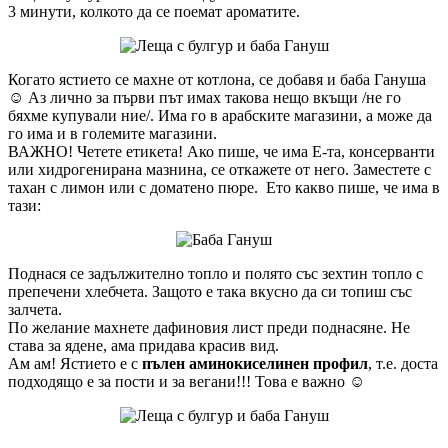
3 минути, колкото да се поемат ароматите.
Когато ястието се махне от котлона, се добавя и баба Гануша
☺ Аз лично за първи път имах такова нещо вкъщи /не го
бяхме купували ние/. Има го в арабските магазини, а може да
го има и в големите магазини.
ВАЖНО! Четете етикета! Ако пише, че има Е-та, консерванти
или хидрогенирана мазнина, се откажете от него. Заместете с
тахан с лимон или с доматено пюре. Ето какво пише, че има в
тази:
Поднася се задължително топло и полято със зехтин топло с
препечени хлебчета. Защото е така вкусно да си топиш със
залчета.
По желание махнете дафиновия лист преди поднасяне. Не
става за ядене, ама придава красив вид.
Ам ам! Ястието е с
пълен аминокиселинен профил
, т.е. доста
подходящо е за пости и за вегани!!! Това е важно ☺