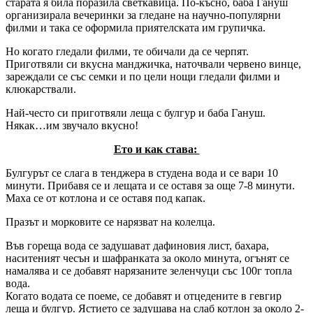
старата я била поразила светкавица. По-късно, баба Гануш
организирала вечеринки за гледане на научно-популярни
филми и така се оформила приятелската им групичка.
Но когато гледали филми, те обичали да се черпят.
Приготвяли си вкусна манджичка, наточвали червено винце,
зареждали се със семки и по цели нощи гледали филми и
клюкарствали.
Най-често си приготвяли леща с булгур и баба Гануш.
Някак…им звучало вкусно!
Ето и как става:
Булгурът се слага в тенджера в студена вода и се вари 10
минути. Прибавя се и лещата и се оставя за още 7-8 минути.
Маха се от котлона и се оставя под капак.
Празът и морковите се нарязват на колелца.
Във гореща вода се задушават дафиновия лист, бахара,
наситеният чесън и шафранката за около минута, огънят се
намалява и се добавят нарязаните зеленчуци със 100г топла
вода.
Когато водата се поеме, се добавят и отцедените в гевгир
леща и булгур. Ястието се задушава на слаб котлон за около 2-