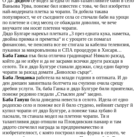
О да-
дядото
се водел за една от най-талантливите баби в село
Ваньова Урва, понеже бил известен с това, че бил изобретил
най-модерната плетка за чорапи. Тя добила такава
популярност, че от съседните села се стичали баби на уроци
по плетене и след месец се обаждали доволни, че вече
внучките им носят плетени чорапи.
Дядо Булгаре нарекъл плетката „3 през едната кука, наметка,
двойна примка и преметка“ и с уроците си помагал
финансово, че пенсията все не стигала за кабелна телевизия,
пуканки за микровълнова и СПА процедури в Хисаря…
Баба Ганка
пък била отлична градинарка! Нямало разсад,
който да не избуе и да не засрами всички други разсади в
селото. Тя и дядо Булгуре станали дружки, след един бартер
чорапи за разсад домати „Биволско сърце“.
Баба Лещанка
работела на млади години в оптиката. И до
ден днешен завинтвала болтчета на счупени очила срещу
дребни услуги. Тя, баба Ганка и дядо Булгуре били приятелки,
понеже редовно гледали „Стъклен дом“ заедно.
Баба Гануш
била доведена невеста в селото. Идела от едно
родопско село и понеже все й било студено, нейният съпруг й
купил чорапи от дядо Булгуре, а понеже така хубаво й
паснали, тя станала модел на плетени чорапи. Тя и
талантливия дядо отишли на Пловдивския панаир и там
дядото спечелил награда за предприемачество и
изобретателност, с която построил нова фурна в селото, че