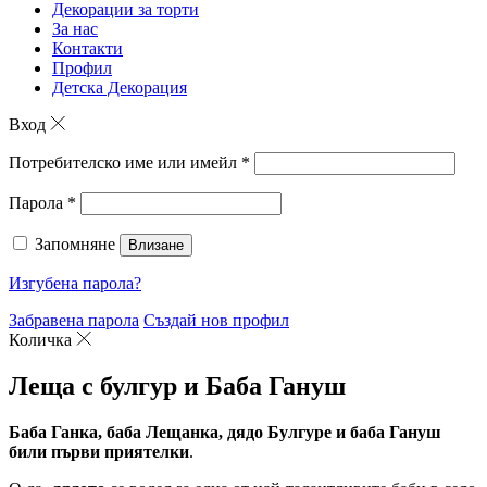
Декорации за торти
За нас
Контакти
Профил
Детска Декорация
Вход
Потребителско име или имейл
*
Парола
*
Запомняне
Влизане
Изгубена парола?
Забравена парола
Създай нов профил
Количка
Леща с булгур и Баба Гануш
Баба Ганка, баба Лещанка, дядо Булгуре и баба Гануш
били първи приятелки
.