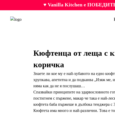
♥ Vanilla Kitchen е ПОБЕДИТЕ
Кюфтенца от леща с к
коричка
Знаете ли кое му е най-хубавото на едно кюфт
хрупкава, апетитна и да подканва „Изяж ме, и
няма как да не я послушаш…
Спазвайки принципите на здарвословното гот
постигнем с пържене, макар че така е най-лес
кюфтета баба пържеше в дълбока тенджера с 3
Кюфтета има много и най-различни. Това е то