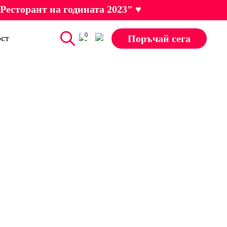
Ресторант на годината 2023" ♥
0
Поръчай сега
ст