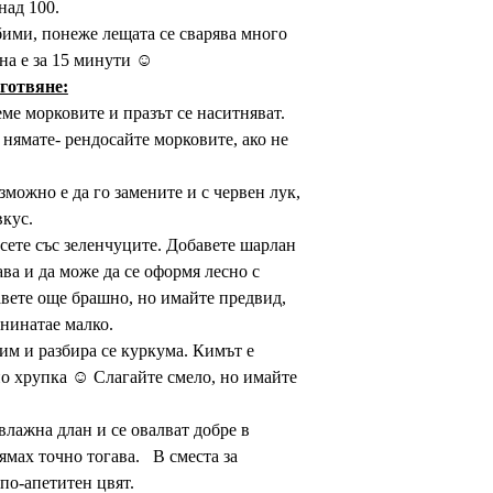
над 100.
ими, понеже лещата се сварява много
рна е за 15 минути ☺
готвяне:
еме морковите и празът се наситняват.
 нямате- рендосайте морковите, ако не
можно е да го замените и с червен лук,
кус.
есете със зеленчуците. Добавете шарлан
ава и да може да се оформя лесно с
авете още брашно, но имайте предвид,
знинатае малко.
им и разбира се куркума. Кимът е
но хрупка ☺ Слагайте смело, но имайте
влажна длан и се овалват добре в
ямах точно тогава. В сместа за
по-апетитен цвят.