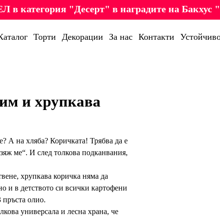
Л в категория "Десерт" в наградите на Бакхус "
Каталог
Торти
Декорации
За нас
Контакти
Устойчиво
им и хрупкава
е? А на хляба? Коричката! Трябва да е
зяж ме“. И след толкова подканвания,
вене, хрупкава коричка няма да
но и в детството си всички картофени
 пръста олио.
лкова универсала и лесна храна, че