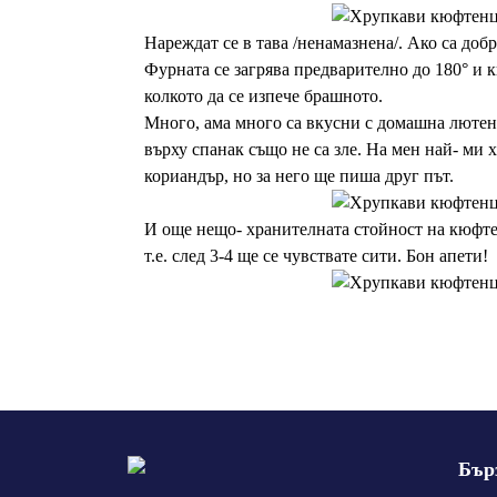
Нареждат се в тава /ненамазнена/. Ако са доб
Фурната се загрява предварително до 180° и к
колкото да се изпече брашното.
Много, ама много са вкусни с домашна лютен
върху спанак също не са зле. На мен най- ми х
кориандър, но за него ще пиша друг път.
И още нещо- хранителната стойност на кюфтен
т.е. след 3-4 ще се чувствате сити. Бон апети!
Бър