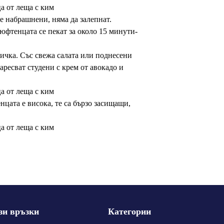
ре набрашнени, няма да залепнат.
юфтенцата се пекат за около 15 минути-
ичка. Със свежа салата или поднесени
аресват студени с крем от авокадо и
цата е висока, те са бързо засищащи,
зи връзки
Категории