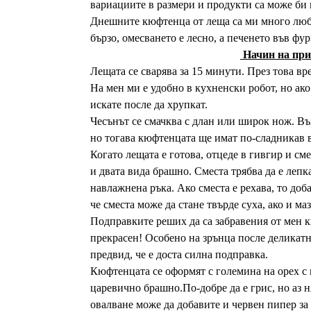
вариациите в размери и продукти са може би 
Днешните кюфтенца от леща са ми много люб
бързо, омесването е лесно, а печенето във фу
Начин на при
Лещата се сварява за 15 минути. През това вр
На мен ми е удобно в кухненски робот, но ако
искате после да хрупкат.
Чесънът се смачква с длан или широк нож. Въз
но тогава кюфтенцата ще имат по-сладникав в
Когато лещата е готова, отцеде в гивгир и см
и двата вида брашно. Сместа трябва да е лепк
навлажнена ръка. Ако сместа е рехава, то доб
че сместа може да стане твърде суха, ако и ма
Подправките реших да са забравения от мен к
прекрасен! Особено на зрънца после деликат
предвид, че е доста силна подправка.
Кюфтенцата се оформят с големина на орех с 
царевично брашно.По-добре да е грис, но аз н
овалване може да добавите и червен пипер за 