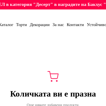
Л в категория "Десерт" в наградите на Бакхус "
Каталог
Торти
Декорации
За нас
Контакти
Устойчиво
Количката ви е празна
Още нямате добавени продукти.