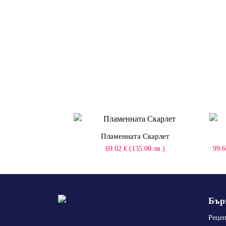
Пламенната Скарлет
69.02
€
(135.00 лв.)
99.6
Бър
Реце