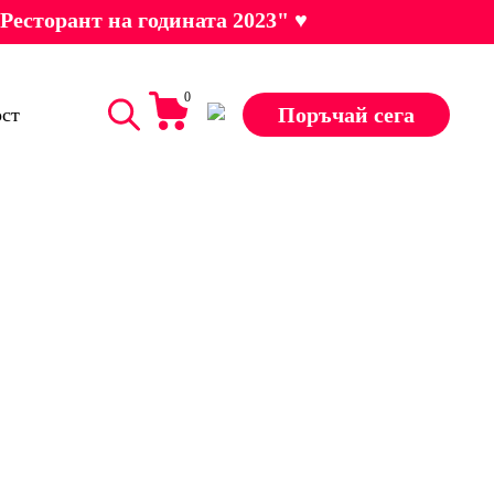
Ресторант на годината 2023" ♥
0
Поръчай сега
ст