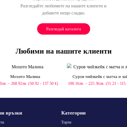
Разгледайте любимите на нашите клиенти и
добавете нещо сладко.
Разгледай каталога
Любими на нашите клиенти
Мохито Малина
Суров чийзкейк с матча и ла
Price
Price
0
лв.
–
268.92
лв.
(50.92 - 137.50 €)
100.16
лв.
–
225.36
лв.
(51.21 - 115
range:
range:
99.60лв.
100.16лв.
through
through
268.92лв.
225.36лв.
зи връзки
Категории
пти
Торти