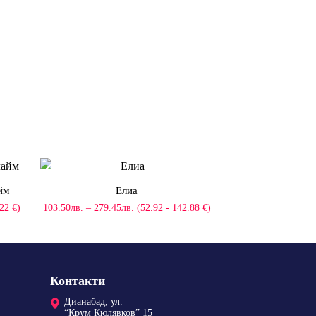
йм
Елиа
Price
.22 €)
103.50
лв.
–
279.45
лв.
(52.92 - 142.88 €)
range:
103.50лв.
through
279.45лв.
Контакти
Дианабад, ул.
“Крум Кюлявков” 15