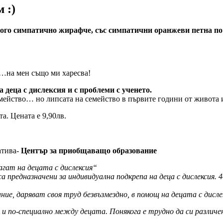
 :)
го симпатично жирафче, със симпатични оранжеви петна по
ка…на мен също ми харесва!
а деца с дислексия и с проблеми с ученето.
емейство… но липсата на семейство в първите години от живота и
. Цената е 9,90лв.
атива-
Център за приобщаващо образование
ат на децата с дислексия“
 предназначени за индивидуална подкрепа на деца с дислексия
е, даряват своя труд безвъзмездно, в помощ на децата с дисле
 по-специално между децата. Понякога е трудно да си различе