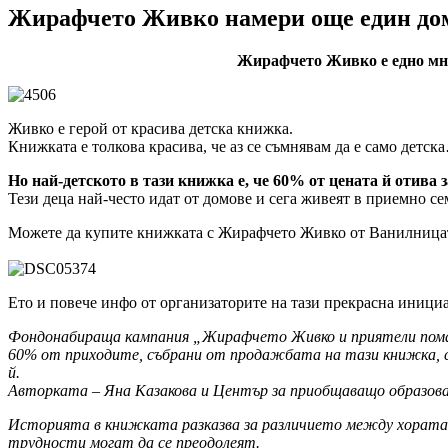
Жирафчето Живко намери още един дом
Жирафчето Живко е едно мно
Живко е герой от красива детска книжка.
Книжката е толкова красива, че аз се съмнявам да е само детс
Но най-детското в тази книжка е, че 60% от цената й отива з
Тези деца най-често идат от домове и сега живеят в приемно с
Можете да купите книжката с Жирафчето Живко от Ванилницата
Ето и повече инфо от организаторите на тази прекрасна иници
Фондонабираща кампания „Жирафчето Живко и приятели помаг
60% от приходите, събрани от продажбата на тази книжка, са
й.
Авторката – Яна Казакова и Център за приобщаващо образовани
Историята в книжката разказва за различието между хората и
трудности могат да се преодолеят.