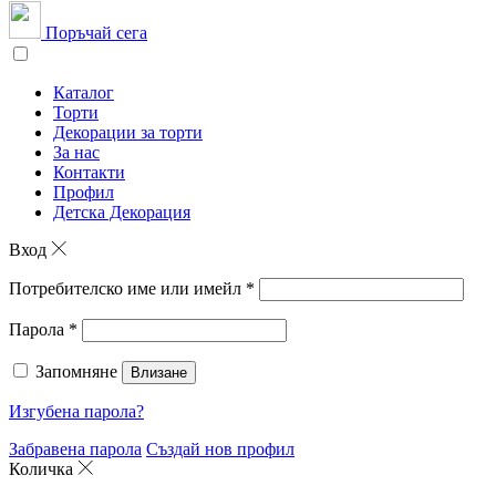
Поръчай сега
Каталог
Торти
Декорации за торти
За нас
Контакти
Профил
Детска Декорация
Вход
Потребителско име или имейл
*
Парола
*
Запомняне
Влизане
Изгубена парола?
Забравена парола
Създай нов профил
Количка