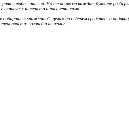
, игриви и любознателни. Но те понякога виждат буквите разбър
 се справят с четенето и писането сами.
обираше в книжката“, целим да съберем средства за индивидуа
специалисти: логопед и психолог.