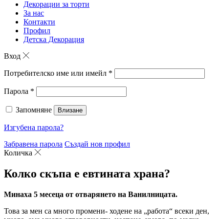
Декорации за торти
За нас
Контакти
Профил
Детска Декорация
Вход
Потребителско име или имейл
*
Парола
*
Запомняне
Влизане
Изгубена парола?
Забравена парола
Създай нов профил
Количка
Колко скъпа е евтината храна?
Минаха 5 месеца от отварянето на Ванилницата.
Това за мен са много промени- ходене на „работа“ всеки ден,