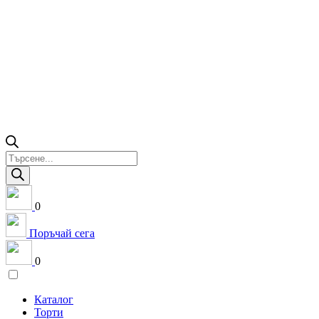
Products
search
0
Поръчай сега
0
Каталог
Торти