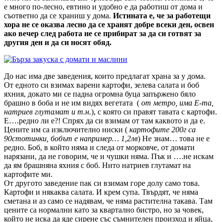
е много по-лесно, евтино и удобно е да работиш от дома и
съответно да се храниш у дома.
Истината е, че за работещи
хора не се оказва лесно да се хранят добре всеки ден, освен
ако вечер след работа не се прибират за да си готвят за
другия ден и да си носят обяд.
До нас има две заведения, които предлагат храна за у дома.
От едното си взимах варени картофи, зелева салата и боб
яхния, докато ми се падна огромна буца запържено бяло
брашно в боба и не им видях вегетата (
от метро, има Е-та,
натриев глутамат и т.н.
), с която си правят тавата с картофи.
Е….редно ли е?! Спрях да си взимам от там каквото и да е.
Цените им са изключително ниски (
картофите 200г са
90стотинки, бобът е например… 1,2лв
) Не знам… това не е
редно. Боб, в който няма и следа от морковче, от домати
нарязани, да не говорим, че и чушки няма. Пък и ….не искам
да ям брашняна яхния с боб. Нито натриев глутамат на
картофите ми.
От другото заведение пак си взимам горе долу само това.
Картофи и някаква салата. И крем супа. Твърдят, че няма
сметана и аз само се надявам, че няма растителна такава. Там
цените са нормални като за квартално бистро, но за човек,
който не иска да яде сирене със съмнителен произход и яйца,