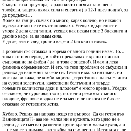
Същата тази преумора, заради която посягах към шепа
трюфели, защото нямах сила и енергия ( в 12-1 през нощта), за
да продължа…
Ходех на танци, скачах по много, карах колело, но някакси
мускулите ми не се възстановяваха. Усещах вдървеност и
умора 2 дена след танци, усещах как искам поне 3 бисквити и
двойно кафе, за да имам сила.
Е да де, ама и след тройно кафе и 2 бисквити нямах.
Проблеми със стомаха и корема от много години имам. То…
това е от оня период, в който прекалявах с храни с високо
съдържание на фибри ( да, и това е опасно!). Имам и лека
фамилна обремененост. И ето, че тези проблеми се събудиха и
решиха да напомнят за себе си. Темата е малко интимна, но
мога да ви кажа, че комбинацията „стрес+липса на сън+липса
на сурови зеленчуци, качествени белтъчини и твърде
големите количества ядки и плодове“ е много вредна. Убедих
се съвсем, че суровоядството, по-точно режимът с много
плодове, фрешове и ядки не е за мен и че никога не бих се
отказала от готвените ястия.
Хубаво. Реших да направя нещо по въпроса. Да си готвя във
Ванилницата??- ааа не- малка ни е кухнята, като цяло не е
редно да се смесват различни групи храни в малка кухня, а и
…не ми се занимава, ако трябва да съм честна. Истината е, че