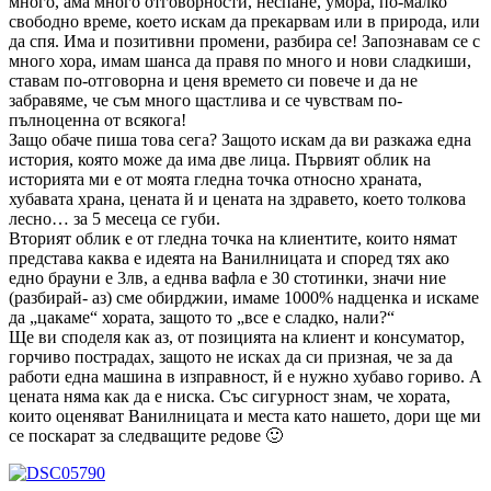
много, ама много отговорности, неспане, умора, по-малко
свободно време, което искам да прекарвам или в природа, или
да спя. Има и позитивни промени, разбира се! Запознавам се с
много хора, имам шанса да правя по много и нови сладкиши,
ставам по-отговорна и ценя времето си повече и да не
забравяме, че съм много щастлива и се чувствам по-
пълноценна от всякога!
Защо обаче пиша това сега? Защото искам да ви разкажа една
история, която може да има две лица. Първият облик на
историята ми е от моята гледна точка относно храната,
хубавата храна, цената й и цената на здравето, което толкова
лесно… за 5 месеца се губи.
Вторият облик е от гледна точка на клиентите, които нямат
представа каква е идеята на Ванилницата и според тях ако
едно брауни е 3лв, а еднва вафла е 30 стотинки, значи ние
(разбирай- аз) сме обирджии, имаме 1000% надценка и искаме
да „цакаме“ хората, защото то „все е сладко, нали?“
Ще ви споделя как аз, от позицията на клиент и консуматор,
горчиво пострадах, защото не исках да си призная, че за да
работи една машина в изправност, й е нужно хубаво гориво. А
цената няма как да е ниска. Със сигурност знам, че хората,
които оценяват Ванилницата и места като нашето, дори ще ми
се поскарат за следващите редове 🙂