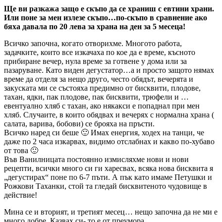
Ще ви разкажа защо е скъпо да се храниш с евтини храни.
Или поне за мен излезе скъпо…по-скъпо в сравнение ако
бяха давала по 20 лева за храна на ден за 5 месеца!
Всичко започна, когато отворихме. Многото работа,
задачките, които все изкачаха по кое да е време, късното
прибиране вечер, нула време за готвене у дома или за
пазаруване. Като виден дегустатор…а и просто защото нямах
време да отделя за нещо друго, често обядът, вечерята и
закуската ми се състояха предимно от бисквити, плодове,
тахан, ядки, пак плодове, пак бисквити, трюфели и …
евентуално хляб с тахан, ако някакси е попаднал при мен
хляб. Случаите, в които обядвах и вечерях с нормална храна (
салата, варива, бобови) се брояха на пръсти.
Всичко наред си беше 🙂 Имах енергия, ходех на танци, че
даже по 2 часа изкарвах, видимо отслабнах и какво по-хубаво
от това 🙂
Във Ванилницата постоянно измисляхме нови и нови
рецепти, всички много си ги харесвах, всяка нова бисквита я
„дегустирах“ поне по 6-7 пъти. А пък като имаме Петушки и
Рожкови Таханки, стой та гледай бисквитеното чудовище в
действие!
Мина се и вторият, и третият месец… нещо започна да не ми е
много добре. Казвах си- то е от преумора.