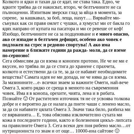
Колкото и ядки и тахан да се ядат, не става така. Едно, че
ядките трябва да се накисват, второ, че белтъчините не са
пълноценни. Изпитвам зверски глад за яйца в момента, за
сирене, за кашкавал, за боб, леща, нахут…. Вярвайте ми-
сънувах как си правя омлет с чушки, а хумусът ми от бакла го
ядях направо от купата на пасатора и ми се ревеше от кеф!
Изобщо, белтъчините не са за подценяване и
е много опасно,
ако се изпадне в белтъчен дефицит, особено ако човек е
подложен на стрес и редовно спортува! А ако има
намерение в близките години да ражда- моля, да се вземе
по-сериозно!
Сега обмислям да си взема и конопен протеин. Не че не ми е
вкусен, но трябва ли да се стига до хранене с прахчета,
колкото и естествени да са те, за да се набавят необходимите
вещества? Самата идея не ми допада, не че няма да си взема.
За мазинините…е- всички знаем за важните Омеги, най-вече
Омега 3, която рядко се среща в менюто на съвременния
човек. Има я в конопа, орехите, чията, лена и в рибата.
Познайте 🙂 От растителен източник тя не се усвоява толкова
добре и е вероятно да се налага да пиете чаши с ленено масло,
за да си набавите цялата Омега 3. Значи така било, разбиха ми
се вярванията… Е, това обяснява изключително сухата ми
кожа в последните години, както и болезнения цикъл- липсата
на правилните Омега 3. Сега всеки ден пия рибено масло…от
нутрициониста го знам и от още… 10000-ина сайтове 🙂