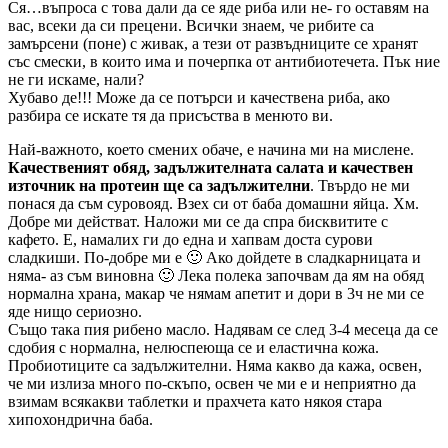
Ся…въпроса с това дали да се яде риба или не- го оставям на
вас, всеки да си прецени. Всички знаем, че рибите са
замърсени (поне) с живак, а тези от развъдниците се хранят
със смески, в които има и почерпка от антибиотечета. Пък ние
не ги искаме, нали?
Хубаво де!!! Може да се потърси и качествена риба, ако
разбира се искате тя да присъства в менюто ви.
Най-важното, което смених обаче, е начина ми на мислене.
Качественият обяд, задължителната салата и качествен
източник на протеин ще са задължителни
. Твърдо не ми
понася да съм суровояд. Взех си от баба домашни яйца. Хм.
Добре ми действат. Наложи ми се да спра бисквитите с
кафето. Е, намалих ги до една и хапвам доста сурови
сладкиши. По-добре ми е 🙂 Ако дойдете в сладкарницата и
няма- аз съм виновна 🙂 Лека полека започвам да ям на обяд
нормална храна, макар че нямам апетит и дори в 3ч не ми се
яде нищо сериозно.
Също така пия рибено масло. Надявам се след 3-4 месеца да се
сдобия с нормална, нелюспеюща се и еластична кожа.
Пробиотиците са задължителни. Няма какво да кажа, освен,
че ми излиза много по-скъпо, освен че ми е и неприятно да
взимам всякакви таблетки и прахчета като някоя стара
хипохондрична баба.