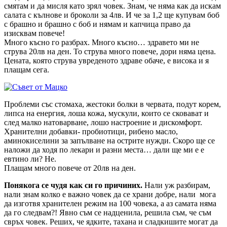
смятам и да мисля като зрял човек. Знам, че няма как да искам
салата с кълнове и броколи за 4лв. И че за 1,2 ще купувам боб
с брашно и брашно с боб и нямам и капчица право да
изисквам повече!
Много късно го разбрах. Много късно… здравето ми не
струва 20лв на ден. То струва много повече, дори няма цена.
Цената, която струва увреденото здраве обаче, е висока и я
плащам сега.
Проблеми със стомаха, жестоки болки в червата, подут корем,
липса на енергия, лоша кожа, мускули, които се сковават и
след малко натоварване, лошо настроение и дискомфорт.
Хранителни добавки- пробиотици, рибено масло,
аминокиселини за запълване на острите нужди. Скоро ще се
наложи да ходя по лекари и разни места… дали ще ми е е
евтино ли? Не.
Плащам много повече от 20лв на ден.
Понякога се чудя как си го причиних.
Нали уж разбирам,
нали знам колко е важно човек да се храни добре, нали мога
да изготвя хранителен режим на 100 човека, а аз самата няма
да го следвам?! Явно съм се надценила, решила съм, че съм
свръх човек. Реших, че ядките, тахана и сладкишите могат да