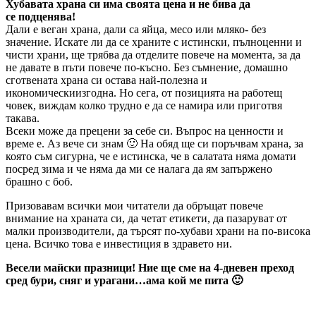
Хубавата храна си има своята цена и не бива да
се подценява!
Дали е веган храна, дали са яйца, месо или мляко- без
значение. Искате ли да се храните с истински, пълноценни и
чисти храни, ще трябва да отделите повече на момента, за да
не давате в пъти повече по-късно. Без съмнение, домашно
сготвената храна си остава най-полезна и
икономическиизгодна. Но сега, от позицията на работещ
човек, виждам колко трудно е да се намира или приготвя
такава.
Всеки може да прецени за себе си. Въпрос на ценности и
време е. Аз вече си знам 🙂 На обяд ще си поръчвам храна, за
която съм сигурна, че е истинска, че в салатата няма домати
посред зима и че няма да ми се налага да ям запържено
брашно с боб.
Призовавам всички мои читатели да обръщат повече
внимание на храната си, да четат етикети, да пазаруват от
малки производители, да търсят по-хубави храни на по-висока
цена. Всичко това е инвестиция в здравето ни.
Весели майски празници! Ние ще сме на 4-дневен преход
сред бури, сняг и урагани…ама кой ме пита 🙂