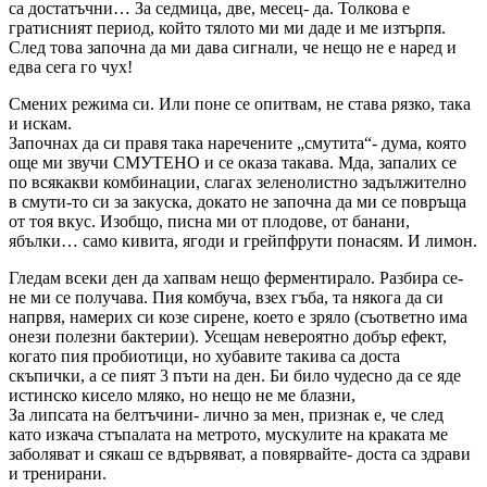
са достатъчни… За седмица, две, месец- да. Толкова е
гратисният период, който тялото ми ми даде и ме изтърпя.
След това започна да ми дава сигнали, че нещо не е наред и
едва сега го чух!
Смених режима си. Или поне се опитвам, не става рязко, така
и искам.
Започнах да си правя така наречените „смутита“- дума, която
още ми звучи СМУТЕНО и се оказа такава. Мда, запалих се
по всякакви комбинации, слагах зеленолистно задължително
в смути-то си за закуска, докато не започна да ми се повръща
от тоя вкус. Изобщо, писна ми от плодове, от банани,
ябълки… само кивита, ягоди и грейпфрути понасям. И лимон.
Гледам всеки ден да хапвам нещо ферментирало. Разбира се-
не ми се получава. Пия комбуча, взех гъба, та някога да си
напрвя, намерих си козе сирене, което е зряло (съответно има
онези полезни бактерии). Усещам невероятно добър ефект,
когато пия пробиотици, но хубавите такива са доста
скъпички, а се пият 3 пъти на ден. Би било чудесно да се яде
истинско кисело мляко, но нещо не ме блазни,
За липсата на белтъчини- лично за мен, признак е, че след
като изкача стъпалата на метрото, мускулите на краката ме
заболяват и сякаш се вдървяват, а повярвайте- доста са здрави
и тренирани.